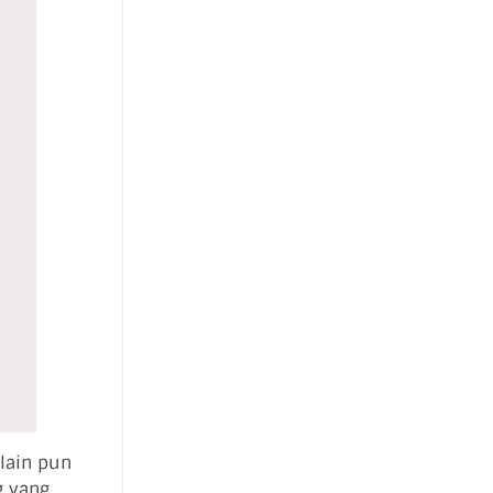
lain pun
g yang