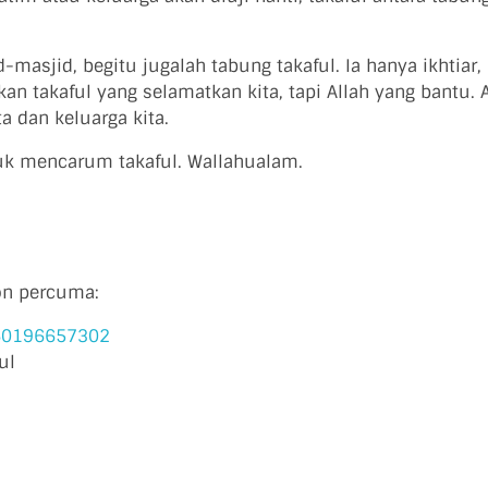
asjid, begitu jugalah tabung takaful. Ia hanya ikhtiar, 
 takaful yang selamatkan kita, tapi Allah yang bantu. A
a dan keluarga kita.
ntuk mencarum takaful. Wallahualam.
on percuma:
/60196657302
ul