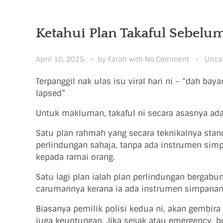
Ketahui Plan Takaful Sebel
April 10, 2025
by
Farah
with
No Comment
Unca
Terpanggil nak ulas isu viral hari ni ~ “dah bay
lapsed”
Untuk makluman, takaful ni secara asasnya ada
Satu plan rahmah yang secara teknikalnya sta
perlindungan sahaja, tanpa ada instrumen simp
kepada ramai orang.
Satu
lagi plan ialah plan perlindungan bergabu
carumannya kerana ia ada instrumen simpanan
Biasanya pemilik polisi kedua ni, akan gembir
juga keuntungan. Jika sesak atau emergency, bol