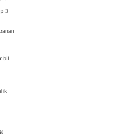
up 3
mpanan
 bil
.
lik
ng