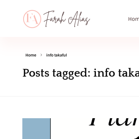
Hom
Farah Alias
Premier Takaful Consultant
Home
info takaful
Posts tagged: info tak