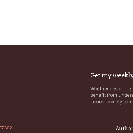
Get my weekly
Whether designing c
benefit from under
issues, anxiety co
Author
57 302