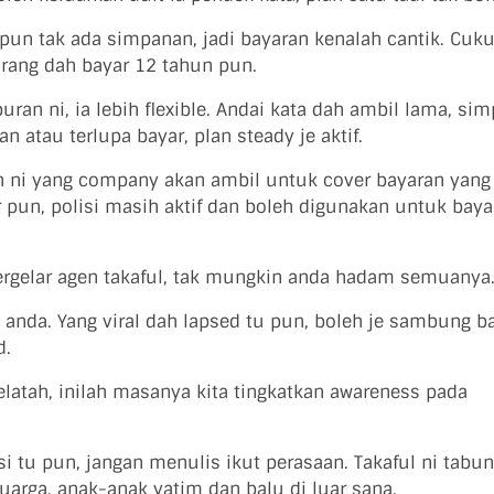
pun tak ada simpanan, jadi bayaran kenalah cantik. Cuk
korang dah bayar 12 tahun pun.
an ni, ia lebih flexible. Andai kata dah ambil lama, si
 atau terlupa bayar, plan steady je aktif.
n ni yang company akan ambil untuk cover bayaran yang
r pun, polisi masih aktif dan boleh digunakan untuk bayar
 bergelar agen takaful, tak mungkin anda hadam semuanya
n anda. Yang viral dah lapsed tu pun, boleh je sambung ba
d.
latah, inilah masanya kita tingkatkan awareness pada
si tu pun, jangan menulis ikut perasaan. Takaful ni tabu
rga, anak-anak yatim dan balu di luar sana.