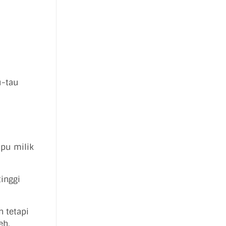
u-tau
mpu milik
inggi
 tetapi
eh.